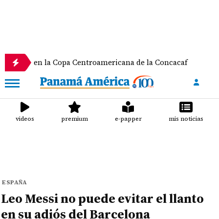
n la Copa Centroamericana de la Concacaf
Nathale
videos
premium
e-papper
mis noticias
ESPAÑA
Leo Messi no puede evitar el llanto
en su adiós del Barcelona