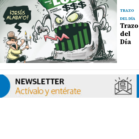
TRAZO
DEL DÍA
Trazo
del
Día