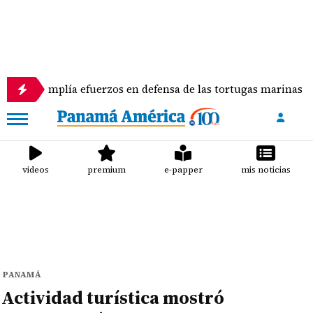
a efuerzos en defensa de las tortugas marinas
Es
videos
premium
e-papper
mis noticias
PANAMÁ
Actividad turística mostró