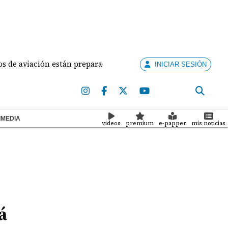
viación están preparados para ejercer la docencia
A
INICIAR SESIÓN
IMEDIA
videos
premium
e-papper
mis noticias
á