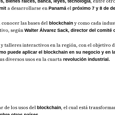
, entre otro
s, bienes raíces, banca, leyes, tecnología
a desarrollarse en
el
mmit
Panamá
próximo 7 y 8 de d
 conocer las bases del
y como cada indus
blockchain
tivo, según
Walter Álvarez Sack, director del comité 
y talleres interactivos en la región, con el objetivo 
mo puede aplicar el blockchain en su negocio y en la
us diversos usos en la cuarta
revolución industrial.
r de los usos del
, el cual está transform
blockchain
obre otros países.