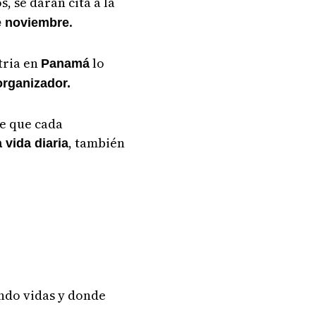
s, se darán cita a la
.
e noviembre
tria en
lo
Panamá
organizador.
de que cada
, también
 vida diaria
ando vidas y donde