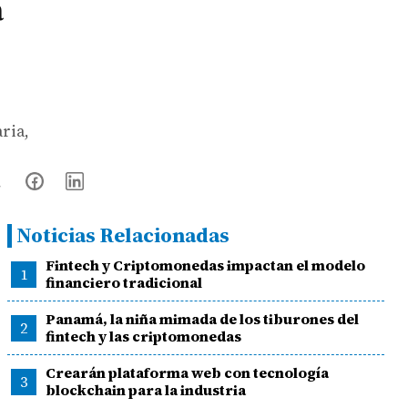
á
ria,
Noticias Relacionadas
Fintech y Criptomonedas impactan el modelo
1
financiero tradicional
Panamá, la niña mimada de los tiburones del
2
fintech y las criptomonedas
Crearán plataforma web con tecnología
3
blockchain para la industria