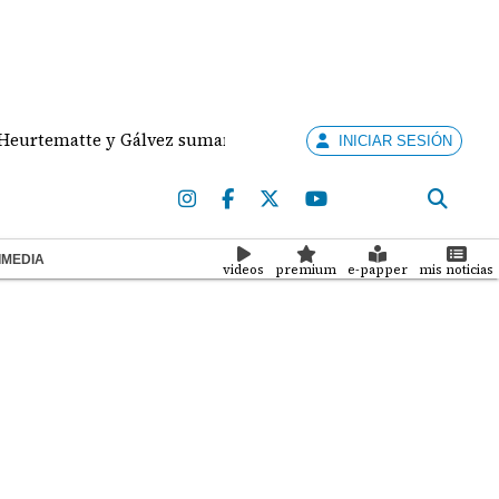
atte y Gálvez suman medallas de plata y bronce para Panam
INICIAR SESIÓN
IMEDIA
videos
premium
e-papper
mis noticias