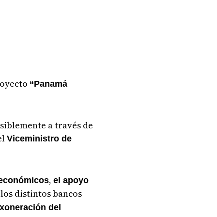
proyecto
“Panamá
posiblemente a través de
el
Viceministro de
,
 económicos
el apoyo
los distintos bancos
xoneración del