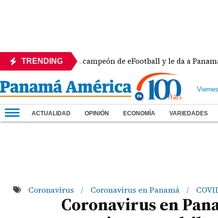
Mora se corona campeón de eFootball y le da a Panamá su se
TRENDING
Vierne
ACTUALIDAD
OPINIÓN
ECONOMÍA
VARIEDADES
Coronavirus
Coronavirus en Panamá
COVI
/
/
Coronavirus en Pan