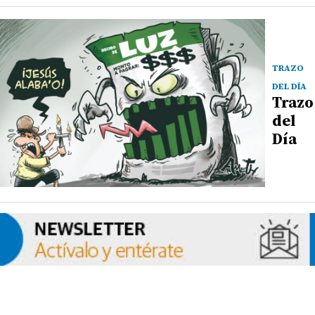
TRAZO
DEL DÍA
Trazo
del
Día