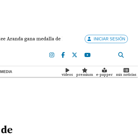
da gana medalla de bronce en salto largo femenino
INICIAR SESIÓN
IMEDIA
videos
premium
e-papper
mis noticias
 de