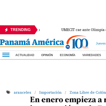
4-0 ante México
UMECIT cae ante Olimpia en la Co
TRENDING
Jueves
ACTUALIDAD
OPINIÓN
ECONOMÍA
VARIEDADES
aranceles
Importación
Zona Libre de Colón
/
/
En enero empieza a r