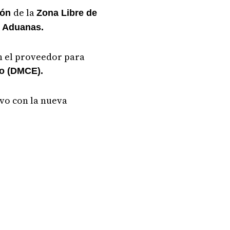
de la
ión
Zona Libre de
e Aduanas.
n el proveedor para
co (DMCE).
ivo con la nueva