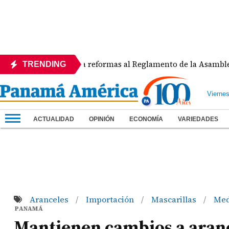
APEDE rechaza reformas al Reglamento de la Asamblea por as
TRENDING
Vierne
ACTUALIDAD
OPINIÓN
ECONOMÍA
VARIEDADES
Aranceles
Importación
Mascarillas
Med
/
/
/
PANAMÁ
Mantienen cambios a aranc