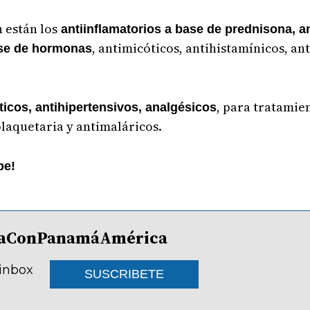
 están los
antiinflamatorios a base de prednisona, a
, antimicóticos, antihistamínicos, ant
ase de hormonas
, para tratamie
ticos, antihipertensivos, analgésicos
plaquetaria y antimaláricos.
be!
lDíaConPanamáAmérica
 inbox
SUSCRIBETE