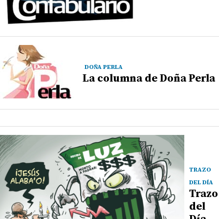
DOÑA PERLA
La columna de Doña Perla
TRAZO
DEL DÍA
Trazo
del
Día