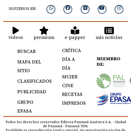
SIGUENOS EN:
videos
premium
e-papper
mis noticias
CRÍTICA
BUSCAR
MIEMBRO
DÍA A
MAPA DEL
DE:
DÍA
SITIO
MUJER
CLASIFICADOS
CINE
PUBLICIDAD
RECETAS
GRUPO
IMPRESOS
EPASA
Todos los derechos reservados Editora Panamá América S.A. - Ciudad
de Panamá - Panamá 2026.
Prohibida su reproducción total o parcial, sin autorización escrita de