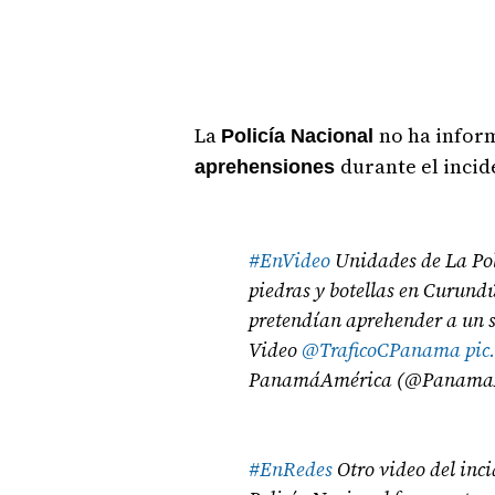
La
no ha infor
Policía Nacional
durante el incid
aprehensiones
#EnVideo
Unidades de La Pol
piedras y botellas en Curund
pretendían aprehender a un s
Video
@TraficoCPanama
pic
PanamáAmérica (@Panama
#EnRedes
Otro video del inc