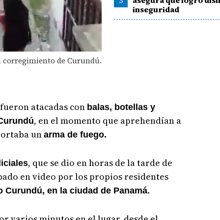
3
asegura que logró dism
inseguridad
el corregimiento de Curundú.
fueron atacadas con
balas, botellas y
, en el momento que aprehendían a
 Curundú
portaba un
arma de fuego.
, que se dio en horas de la tarde de
iciales
bado en video por los propios residentes
.
o Curundú, en la ciudad de Panamá
r varios minutos en el lugar, desde el