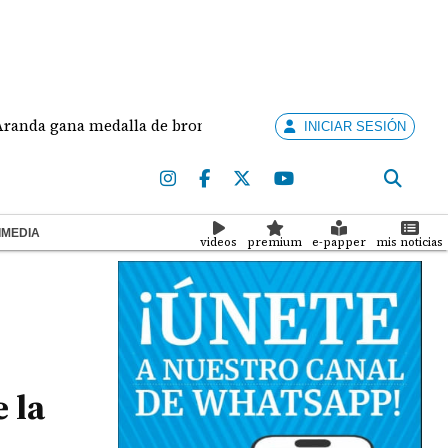
gana medalla de bronce en salto largo femenino
J
INICIAR SESIÓN
IMEDIA
videos
premium
e-papper
mis noticias
 la