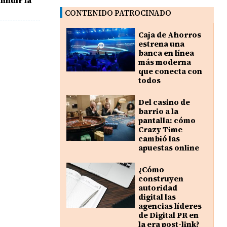
inuir la
CONTENIDO PATROCINADO
Caja de Ahorros
estrena una
banca en línea
más moderna
que conecta con
todos
Del casino de
barrio a la
pantalla: cómo
Crazy Time
cambió las
apuestas online
¿Cómo
construyen
autoridad
digital las
agencias líderes
de Digital PR en
la era post-link?