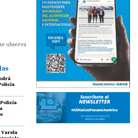
 se observa
.
das
ondrá
Policía
 Policía
ta
de
 Varela