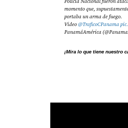
Policía Nacional fueron ataca
momento que, supuestamente,
portaba un arma de fuego.
Video
@TraficoCPanama
pic
PanamáAmérica (@Panama
¡Mira lo que tiene nuestro 