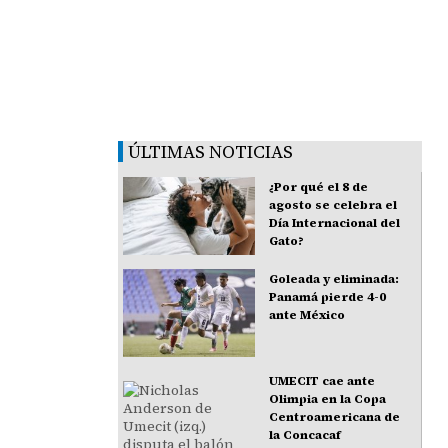
ÚLTIMAS NOTICIAS
¿Por qué el 8 de
agosto se celebra el
Día Internacional del
Gato?
Goleada y eliminada:
Panamá pierde 4-0
ante México
UMECIT cae ante
Olimpia en la Copa
Centroamericana de
la Concacaf