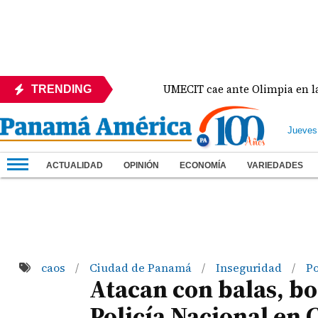
 ante México
UMECIT cae ante Olimpia en la Copa 
TRENDING
Jueves
ACTUALIDAD
OPINIÓN
ECONOMÍA
VARIEDADES
caos
Ciudad de Panamá
Inseguridad
Po
/
/
/
Atacan con balas, bo
Policía Nacional en