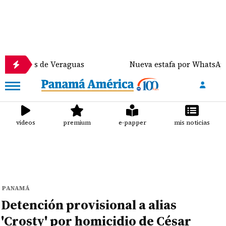
s de Veraguas
Nueva estafa por WhatsApp distribu
videos
premium
e-papper
mis noticias
PANAMÁ
Detención provisional a alias
'Crosty' por homicidio de César