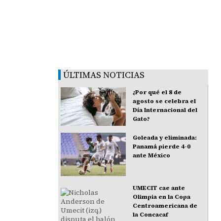
ÚLTIMAS NOTICIAS
¿Por qué el 8 de
agosto se celebra el
Día Internacional del
Gato?
Goleada y eliminada:
Panamá pierde 4-0
ante México
UMECIT cae ante
Olimpia en la Copa
Centroamericana de
la Concacaf