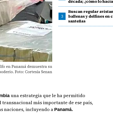
década; ¿cómo lo hacía
Buscan regular avista
3
ballenas y delfines en 
santeñas
Golfo en Panamá demuestra su
poderío. Foto: Cortesía Senan
una estrategia que le ha permitido
mbia
l transnacional más importante de ese país,
as naciones, incluyendo a
Panamá.