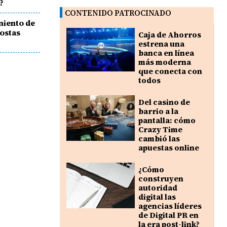
?
CONTENIDO PATROCINADO
miento de
costas
Caja de Ahorros
estrena una
banca en línea
más moderna
que conecta con
todos
Del casino de
barrio a la
pantalla: cómo
Crazy Time
cambió las
apuestas online
¿Cómo
construyen
autoridad
digital las
agencias líderes
de Digital PR en
la era post-link?