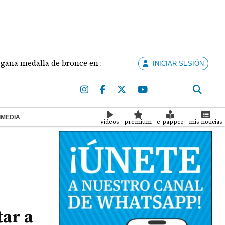
dalla de bronce en salto largo femenino
José Faja
INICIAR SESIÓN
IMEDIA
videos
premium
e-papper
mis noticias
tar a