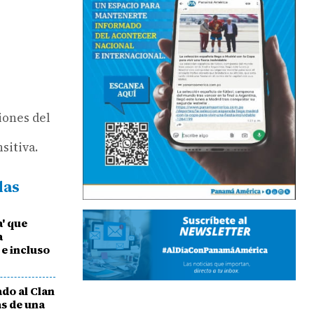
iones del
sitiva.
das
' que
a
 e incluso
do al Clan
s de una