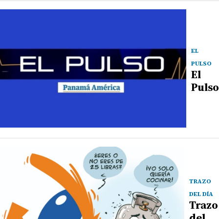
EL
PULSO
El
Pulso
TRAZO
DEL DÍA
Trazo
del