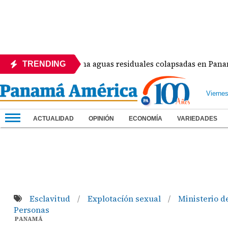
Inspecciona aguas residuales colapsadas en Panamá Oest
TRENDING
Vierne
ACTUALIDAD
OPINIÓN
ECONOMÍA
VARIEDADES
Esclavitud
Explotacíón sexual
Ministerio d
/
/
Personas
PANAMÁ