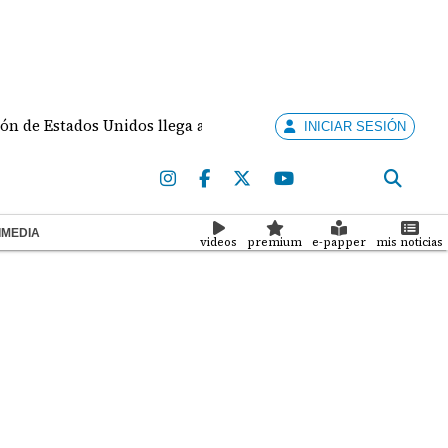
stados Unidos llega a Cali para la investidura de De la Espriell
INICIAR SESIÓN
IMEDIA
videos
premium
e-papper
mis noticias