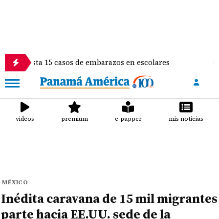
sta 15 casos de embarazos en escolares
Gimnasta A
videos
premium
e-papper
mis noticias
MÉXICO
Inédita caravana de 15 mil migrantes
parte hacia EE.UU. sede de la