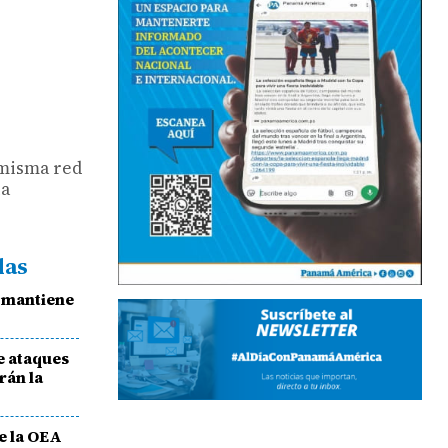
 misma red
la
das
 mantiene
e ataques
rán la
e la OEA