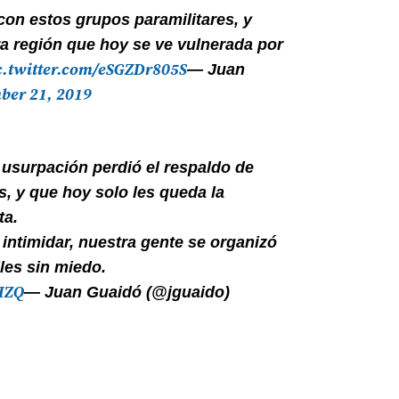
on estos grupos paramilitares, y
tra región que hoy se ve vulnerada por
c.twitter.com/eSGZDr805S
— Juan
ber 21, 2019
a usurpación perdió el respaldo de
s, y que hoy solo les queda la
ta.
 intimidar, nuestra gente se organizó
lles sin miedo.
HZQ
— Juan Guaidó (@jguaido)