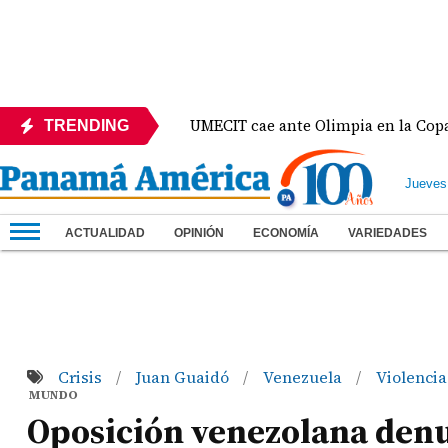
México
UMECIT cae ante Olimpia en la Copa Centr
TRENDING
Jueves
ACTUALIDAD
OPINIÓN
ECONOMÍA
VARIEDADES
Crisis
Juan Guaidó
Venezuela
Violencia
/
/
/
MUNDO
Oposición venezolana denu