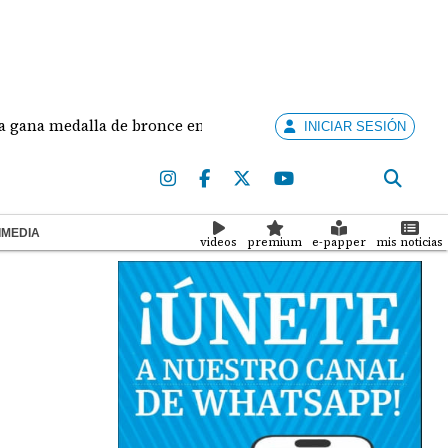
edalla de bronce en salto largo femenino
José Fa
INICIAR SESIÓN
IMEDIA
videos
premium
e-papper
mis noticias