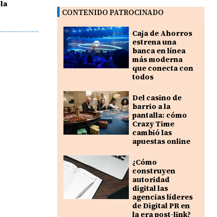
la
CONTENIDO PATROCINADO
Caja de Ahorros
estrena una
banca en línea
más moderna
que conecta con
todos
Del casino de
barrio a la
pantalla: cómo
Crazy Time
cambió las
apuestas online
¿Cómo
construyen
autoridad
digital las
agencias líderes
de Digital PR en
la era post-link?