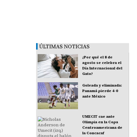
ÚLTIMAS NOTICIAS
¿Por qué el 8 de
agosto se celebra el
Día Internacional del
Gato?
Goleada y eliminada:
Panamá pierde 4-0
ante México
UMECIT cae ante
Olimpia en la Copa
Centroamericana de
la Concacaf