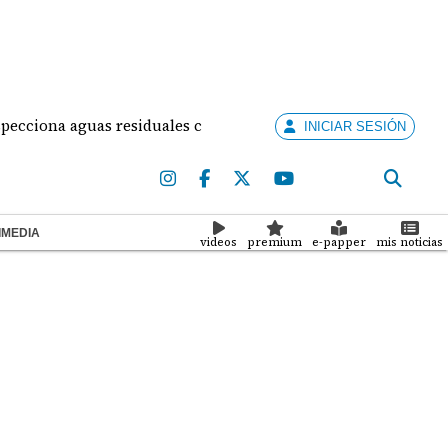
ciona aguas residuales colapsadas en Panamá Oeste: una crisi
INICIAR SESIÓN
IMEDIA
videos
premium
e-papper
mis noticias