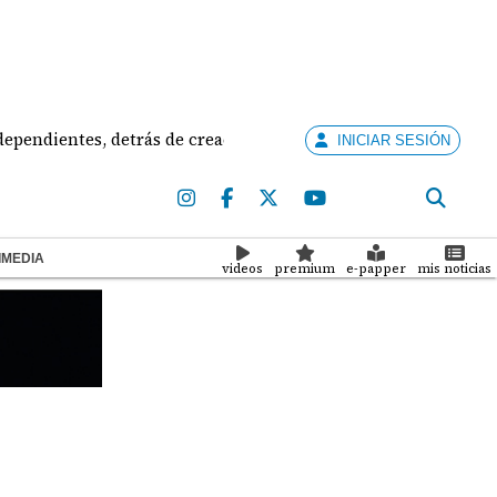
entes, detrás de creación de partidos
Bajo la lup
INICIAR SESIÓN
IMEDIA
videos
premium
e-papper
mis noticias