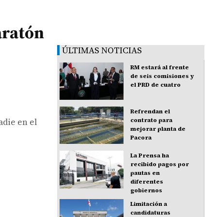
aratón
ÚLTIMAS NOTICIAS
RM estará al frente
de seis comisiones y
el PRD de cuatro
Refrendan el
adie en el
contrato para
mejorar planta de
Pacora
La Prensa ha
recibido pagos por
pautas en
diferentes
gobiernos
Limitación a
candidaturas