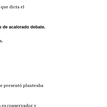
que dicta el
as de acalorado debate.
s.
 se presentó planteaba
o es conservador y