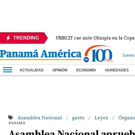
co
UMECIT cae ante Olimpia en la Copa Centroame
TRENDING
Jueves
ACTUALIDAD
OPINIÓN
ECONOMÍA
VARIEDADES
Asamblea Nacional
gasto
Leyes
Órgano
/
/
/
PANAMÁ
Asamblea Nacional aprueba