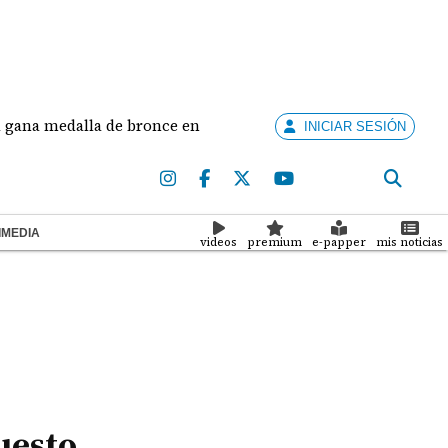
la de bronce en salto largo femenino
José Fajardo
INICIAR SESIÓN
IMEDIA
videos
premium
e-papper
mis noticias
uesto