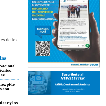
nes de los
das
 Nacional
écnico,
uez
uez pide
es con
zúcar y los