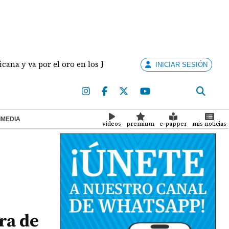
a por el oro en los Juegos Centroamericanos y del Caribe
INICIAR SESIÓN
IMEDIA
videos
premium
e-papper
mis noticias
ra de