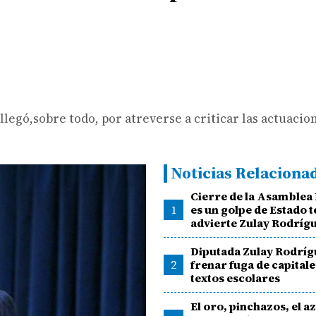
llegó,sobre todo, por atreverse a criticar las actuacio
Noticias Relaciona
Cierre de la Asamblea
1
es un golpe de Estado t
advierte Zulay Rodríg
Diputada Zulay Rodríg
2
frenar fuga de capital
textos escolares
El oro, pinchazos, el a