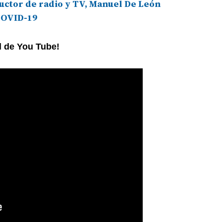
uctor de radio y TV, Manuel De León
 COVID-19
l de You Tube!