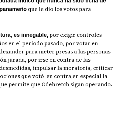
putada indicó que nunca ha sido ficha de
que le dio los votos para
o panameño
por exigir controles
tura, es innegable,
úos en el periodo pasado, por votar en
Alexander para meter presas a las personas
ón jurada, por irse en contra de las
desmedidas, impulsar la moratoria, criticar
ociones que votó en contra,
en especial la
 que permite que Odebretch sigan operando.