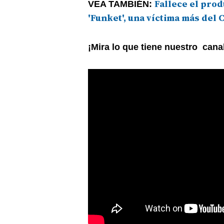
Fallece el prod
VEA TAMBIÉN:
'Funket', una víctima más del
¡Mira lo que tiene nuestro cana