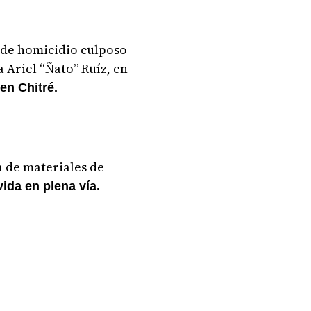
o de homicidio culposo
 Ariel “Ñato” Ruíz, en
en Chitré.
a de materiales de
ida en plena vía.