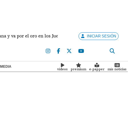
 el oro en los Juegos Centroamericanos y del Caribe
INICIAR SESIÓN
IMEDIA
videos
premium
e-papper
mis noticias