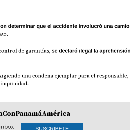
ron determinar que el accidente involucró una camio
eso.
 control de garantías,
se declaró ilegal la aprehensi
 exigiendo una condena ejemplar para el responsable
a impunidad.
lDíaConPanamáAmérica
 inbox
SUSCRIBETE