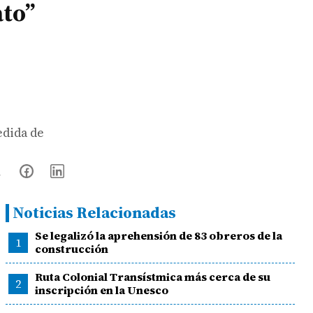
ato”
edida de
Noticias Relacionadas
Se legalizó la aprehensión de 83 obreros de la
1
construcción
Ruta Colonial Transístmica más cerca de su
2
inscripción en la Unesco