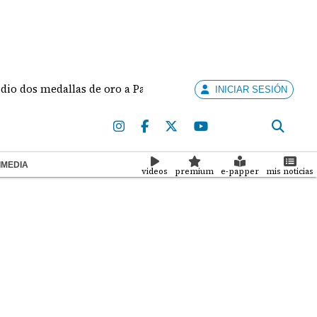
llas de oro a Panamá en los Juegos Centroamericanos y del Ca
INICIAR SESIÓN
IMEDIA
videos
premium
e-papper
mis noticias