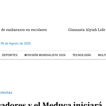
s en escolares
Gimnasta Alyiah Lide dio dos meda
 06 de Agosto de 2026
DEPORTES
⚽ PASIÓN MUNDIALISTA 2026
TECNOLOGÍA
MULT
otestas
adores y el Meduca iniciará