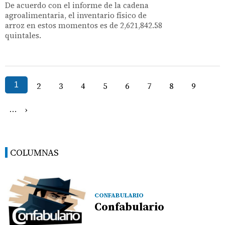
De acuerdo con el informe de la cadena
agroalimentaria, el inventario físico de
arroz en estos momentos es de 2,621,842.58
quintales.
1
2
3
4
5
6
7
8
9
›
…
COLUMNAS
CONFABULARIO
Confabulario