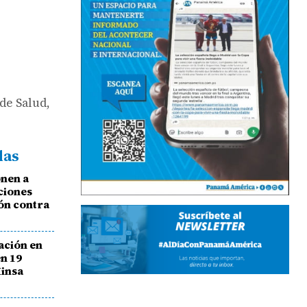
de Salud,
das
onen a
aciones
ón contra
ación en
en 19
Minsa