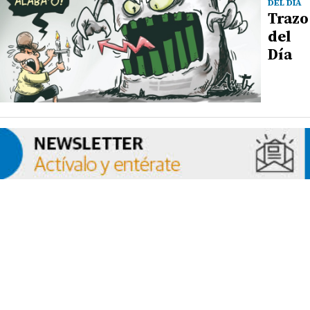
DEL DÍA
Trazo
del
Día