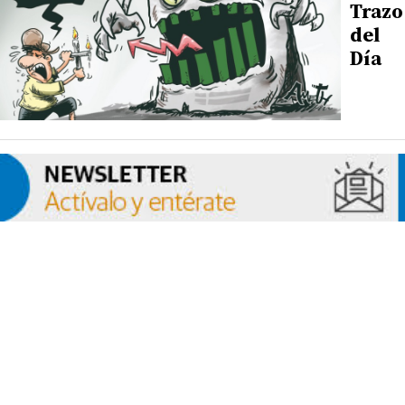
Trazo
del
Día