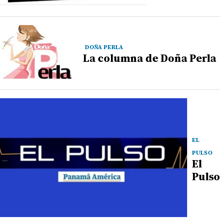
DOÑA PERLA
La columna de Doña Perla
EL
PULSO
El
Pulso