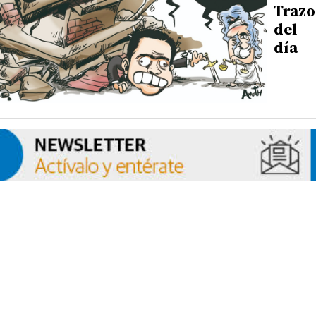
Trazo
del
día