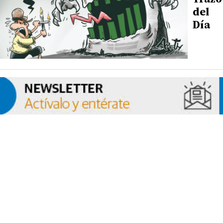
del
Día