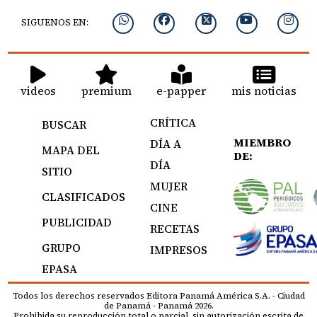
SIGUENOS EN:
videos
premium
e-papper
mis noticias
CRÍTICA
BUSCAR
MIEMBRO
DÍA A
MAPA DEL
DE:
DÍA
SITIO
MUJER
CLASIFICADOS
CINE
PUBLICIDAD
RECETAS
GRUPO
IMPRESOS
EPASA
Todos los derechos reservados Editora Panamá América S.A. - Ciudad
de Panamá - Panamá 2026.
Prohibida su reproducción total o parcial, sin autorización escrita de