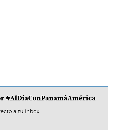
tter #AlDíaConPanamáAmérica
recto a tu inbox