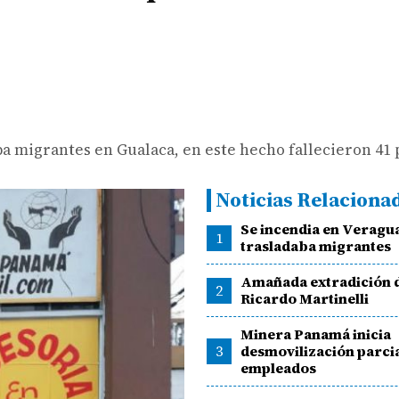
ba migrantes en Gualaca, en este hecho fallecieron 41 
Noticias Relaciona
Se incendia en Veragu
1
trasladaba migrantes
Amañada extradición 
2
Ricardo Martinelli
Minera Panamá inicia
3
desmovilización parcia
empleados