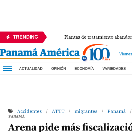
azo del Día
Plantas de tratamiento abandonadas c
TRENDING
Vierne
ACTUALIDAD
OPINIÓN
ECONOMÍA
VARIEDADES
Accidentes
ATTT
migrantes
Panamá
/
/
/
/
PANAMÁ
Arena pide más fiscalizaci