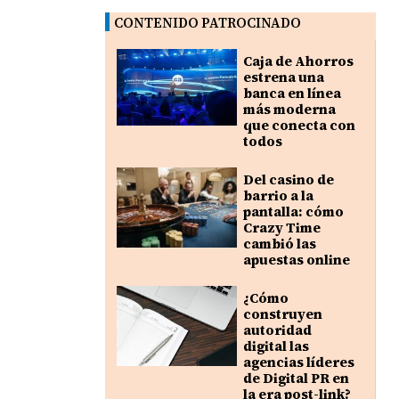
CONTENIDO PATROCINADO
Caja de Ahorros
estrena una
banca en línea
más moderna
que conecta con
todos
Del casino de
barrio a la
pantalla: cómo
Crazy Time
cambió las
apuestas online
¿Cómo
construyen
autoridad
digital las
agencias líderes
de Digital PR en
la era post-link?