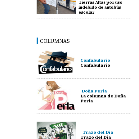
Tierras Altas por uso
indebido de autobús
escolar
COLUMNAS
Confabulario
Confabulario
Doña Perla
La columna de Doña
Perla
Trazo del Día
Trazo del Día