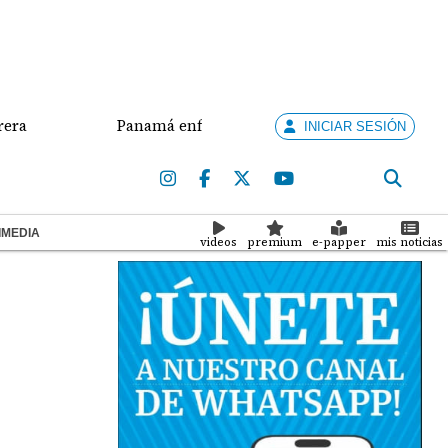
Panamá enfrenta a Nicaragua por el oro en el béisbo
INICIAR SESIÓN
IMEDIA
videos
premium
e-papper
mis noticias