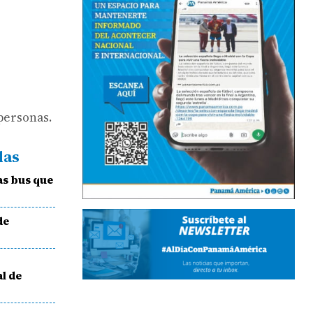
personas.
das
as bus que
de
l de