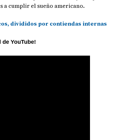
os a cumplir el sueño americano.
cos, divididos por contiendas internas
al de YouTube!