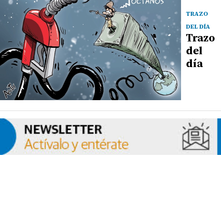
TRAZO
DEL DÍA
Trazo
del
día