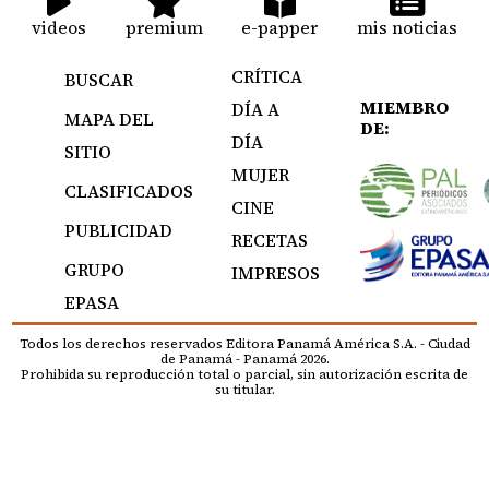
videos
premium
e-papper
mis noticias
CRÍTICA
BUSCAR
MIEMBRO
DÍA A
MAPA DEL
DE:
DÍA
SITIO
MUJER
CLASIFICADOS
CINE
PUBLICIDAD
RECETAS
GRUPO
IMPRESOS
EPASA
Todos los derechos reservados Editora Panamá América S.A. - Ciudad
de Panamá - Panamá 2026.
Prohibida su reproducción total o parcial, sin autorización escrita de
su titular.