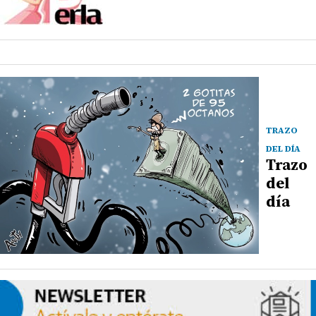
TRAZO
DEL DÍA
Trazo
del
día