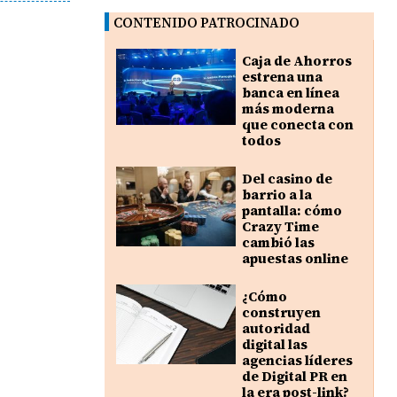
CONTENIDO PATROCINADO
Caja de Ahorros
estrena una
banca en línea
más moderna
que conecta con
todos
Del casino de
barrio a la
pantalla: cómo
Crazy Time
cambió las
apuestas online
¿Cómo
construyen
autoridad
digital las
agencias líderes
de Digital PR en
la era post-link?