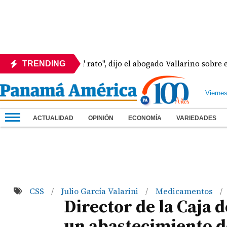
ay Martinelli pa' rato", dijo el abogado Vallarino sobre estado
TRENDING
Vierne
ACTUALIDAD
OPINIÓN
ECONOMÍA
VARIEDADES
CSS
Julio García Valarini
Medicamentos
/
/
/
Director de la Caja 
un abastecimiento 