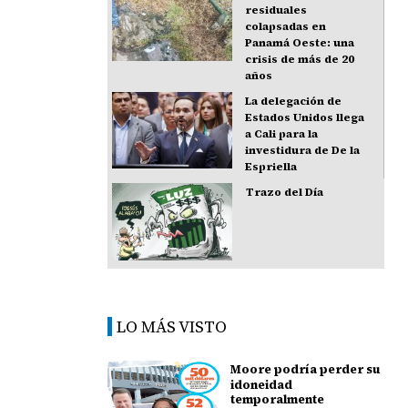
residuales
colapsadas en
Panamá Oeste: una
crisis de más de 20
años
La delegación de
Estados Unidos llega
a Cali para la
investidura de De la
Espriella
Trazo del Día
LO MÁS VISTO
Moore podría perder su
idoneidad
temporalmente