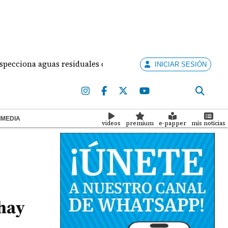
na aguas residuales colapsadas en Panamá Oeste: una crisis d
INICIAR SESIÓN
IMEDIA
videos
premium
e-papper
mis noticias
 hay