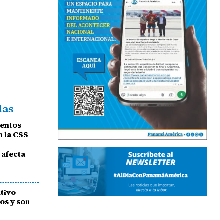
das
mentos
n la CSS
 afecta
itivo
os y son