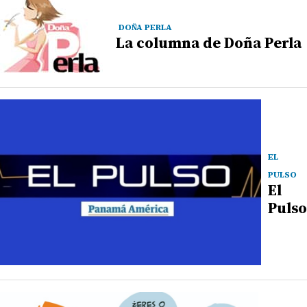
DOÑA PERLA
La columna de Doña Perla
EL
PULSO
El
Pulso