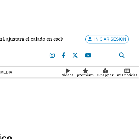
ará el calado en esclusas para barcos grandes sin recortar tr
INICIAR SESIÓN
IMEDIA
videos
premium
e-papper
mis noticias
ico