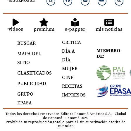
SIGUENOS EN:
videos
premium
e-papper
mis noticias
CRÍTICA
BUSCAR
MIEMBRO
DÍA A
MAPA DEL
DE:
DÍA
SITIO
MUJER
CLASIFICADOS
CINE
PUBLICIDAD
RECETAS
GRUPO
IMPRESOS
EPASA
Todos los derechos reservados Editora Panamá América S.A. - Ciudad
de Panamá - Panamá 2026.
Prohibida su reproducción total o parcial, sin autorización escrita de
su titular.