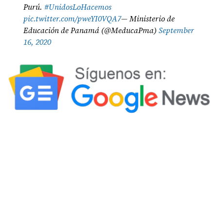
Purú.
#UnidosLoHacemos
pic.twitter.com/pweYI0VQA7
— Ministerio de
Educación de Panamá (@MeducaPma)
September
16, 2020