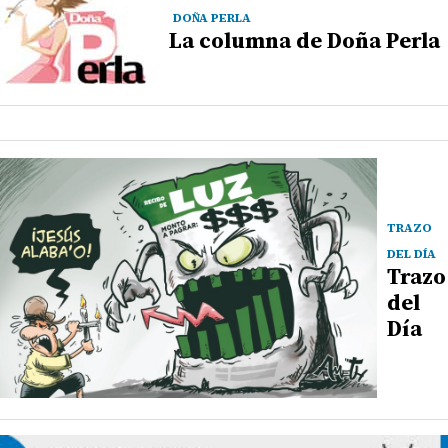
DOÑA PERLA
La columna de Doña Perla
TRAZO
DEL DÍA
Trazo
del
Día