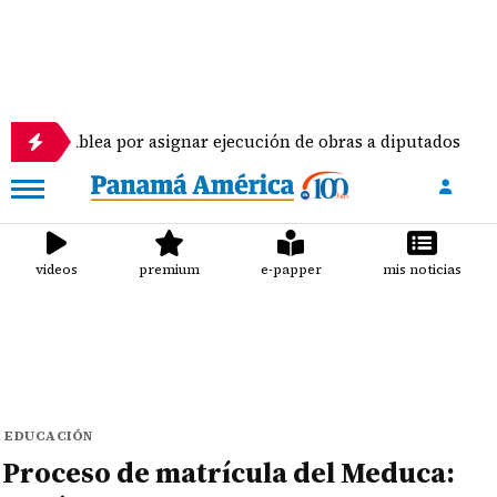
por asignar ejecución de obras a diputados
Pilot
videos
premium
e-papper
mis noticias
EDUCACIÓN
Proceso de matrícula del Meduca: