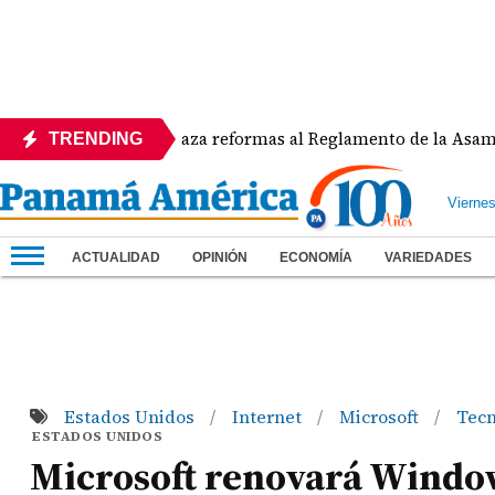
APEDE rechaza reformas al Reglamento de la Asamblea por
TRENDING
Vierne
ACTUALIDAD
OPINIÓN
ECONOMÍA
VARIEDADES
Estados Unidos
Internet
Microsoft
Tecn
/
/
/
ESTADOS UNIDOS
Microsoft renovará Window