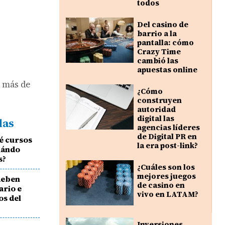
todos
Del casino de
barrio a la
pantalla: cómo
Crazy Time
cambió las
apuestas online
r más de
¿Cómo
construyen
autoridad
digital las
das
agencias líderes
de Digital PR en
é cursos
la era post-link?
cuándo
s?
¿Cuáles son los
mejores juegos
 deben
de casino en
ario e
vivo en LATAM?
os del
Inversiones