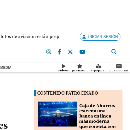
de aviación están preparados para ejercer la docencia
INICIAR SESIÓN
IMEDIA
videos
premium
e-papper
mis noticias
CONTENIDO PATROCINADO
Caja de Ahorros
estrena una
banca en línea
es
más moderna
que conecta con