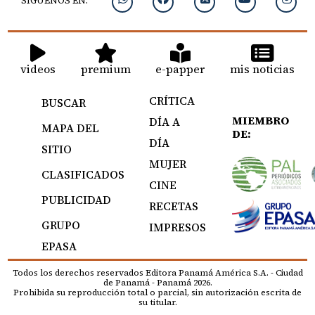
SIGUENOS EN:
videos
premium
e-papper
mis noticias
CRÍTICA
BUSCAR
MIEMBRO
DÍA A
MAPA DEL
DE:
DÍA
SITIO
MUJER
CLASIFICADOS
CINE
PUBLICIDAD
RECETAS
GRUPO
IMPRESOS
EPASA
Todos los derechos reservados Editora Panamá América S.A. - Ciudad
de Panamá - Panamá 2026.
Prohibida su reproducción total o parcial, sin autorización escrita de
su titular.