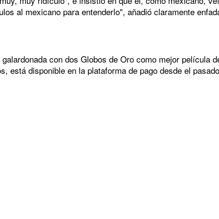
muy, muy ridículo", e insistió en que él, como mexicano, ve
ulos al mexicano para entenderlo", añadió claramente enfada
n galardonada con dos Globos de Oro como mejor película de
os, está disponible en la plataforma de pago desde el pasad