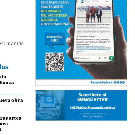
nes: mamás
das
 la
Alianza
nueva obra
tras artes
para
d