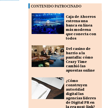
CONTENIDO PATROCINADO
Caja de Ahorros
estrena una
banca en línea
más moderna
que conecta con
todos
Del casino de
barrio a la
pantalla: cómo
Crazy Time
cambió las
apuestas online
¿Cómo
construyen
autoridad
digital las
agencias líderes
de Digital PR en
la era post-link?