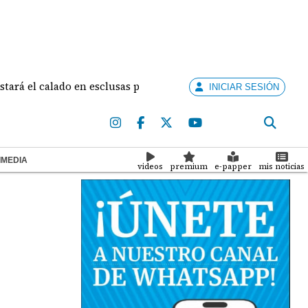
 calado en esclusas para barcos grandes sin recortar tránsitos
INICIAR SESIÓN
IMEDIA
videos
premium
e-papper
mis noticias