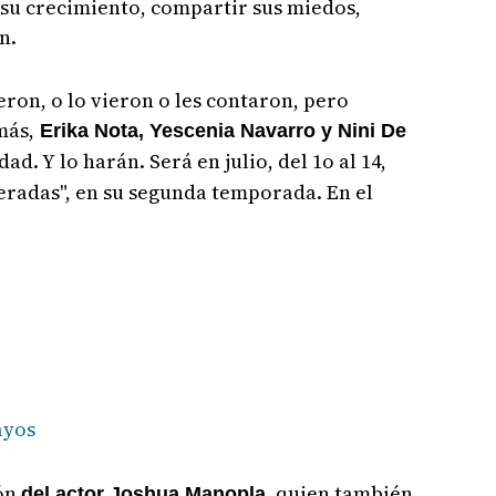
su crecimiento, compartir sus miedos,
n.
eron, o lo vieron o les contaron, pero
más,
Erika Nota, Yescenia Navarro y Nini De
d. Y lo harán. Será en julio, del 1o al 14,
radas", en su segunda temporada. En el
ayos
ión
, quien también
del actor Joshua Manopla