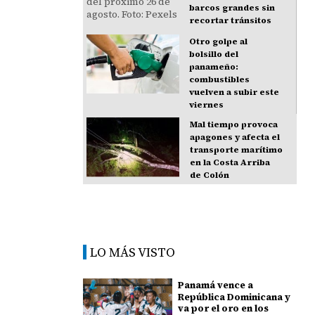
barcos grandes sin
recortar tránsitos
Otro golpe al
bolsillo del
panameño:
combustibles
vuelven a subir este
viernes
Mal tiempo provoca
apagones y afecta el
transporte marítimo
en la Costa Arriba
de Colón
LO MÁS VISTO
Panamá vence a
República Dominicana y
va por el oro en los