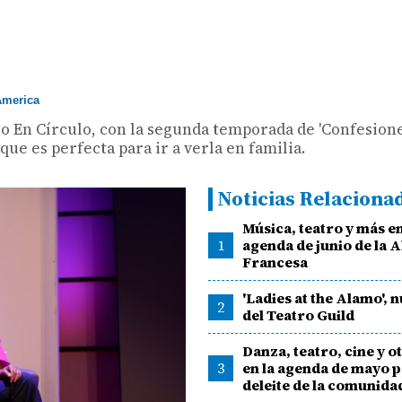
merica
eatro En Círculo, con la segunda temporada de 'Confesio
que es perfecta para ir a verla en familia.
Noticias Relaciona
Música, teatro y más en
1
agenda de junio de la 
Francesa
'Ladies at the Alamo', 
2
del Teatro Guild
Danza, teatro, cine y o
3
en la agenda de mayo 
deleite de la comunida