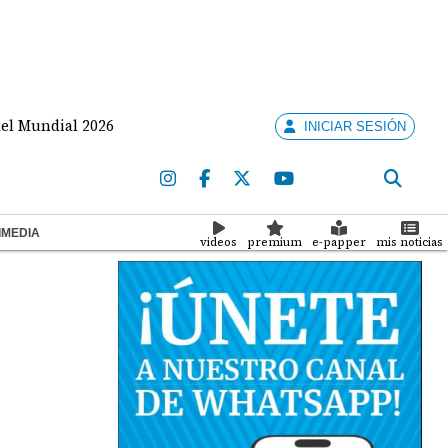
dial 2026
Mulino llega a Colombia para investidura 
INICIAR SESIÓN
IMEDIA
videos
premium
e-papper
mis noticias