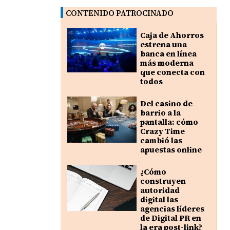
CONTENIDO PATROCINADO
Caja de Ahorros
estrena una
banca en línea
más moderna
que conecta con
todos
Del casino de
barrio a la
pantalla: cómo
Crazy Time
cambió las
apuestas online
¿Cómo
construyen
autoridad
digital las
agencias líderes
de Digital PR en
la era post-link?