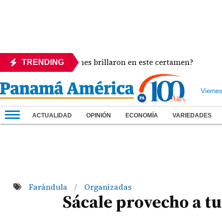
rgentes: ¿Quiénes brillaron en este certamen?
Sha
TRENDING
Vierne
ACTUALIDAD
OPINIÓN
ECONOMÍA
VARIEDADES
Farándula
Organizadas
/
Sácale provecho a t