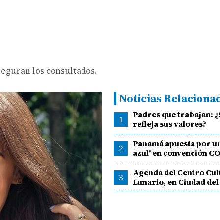
aseguran los consultados.
Noticias Relaciona
Padres que trabajan: 
1
refleja sus valores?
Panamá apuesta por u
2
azul' en convención C
Agenda del Centro Cult
3
Lunario, en Ciudad del