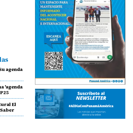
das
¿Su agenda
na 'agenda
OP25
ural El
 Saber