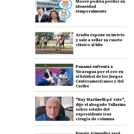
Moore podría perder su
idoneidad
temporalmente
Aradia expone su invicto
y sale a sellar su cuarto
clásico al hilo
Panamá enfrenta a
Nicaragua por el oro en
el béisbol de los Juegos
Centroamericanos y del
Caribe
"Hay Martinelli pa' rato",
dijo el abogado Vallarino
sobre estado del
expresidente tras
cirugía de columna
Puerto Armuelles será