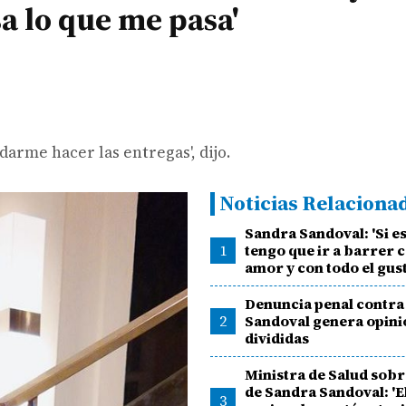
a lo que me pasa'
darme hacer las entregas', dijo.
Noticias Relaciona
Sandra Sandoval: 'Si e
1
tengo que ir a barrer c
amor y con todo el gust
Denuncia penal contra
2
Sandoval genera opini
divididas
Ministra de Salud sobr
de Sandra Sandoval: 'E
3