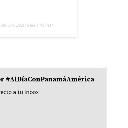
 el
5 Jun, 2020 a las 4:41 PDT
tter #AlDíaConPanamáAmérica
recto a tu inbox