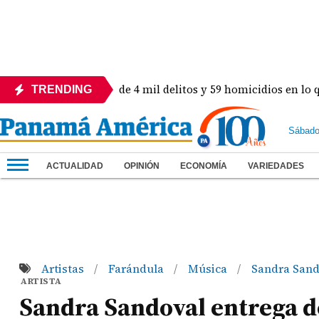
n! Revelan más de 4 mil delitos y 59 homicidios en lo que va d
TRENDING
Sábado
ACTUALIDAD
OPINIÓN
ECONOMÍA
VARIEDADES
Artistas
Farándula
Música
Sandra Sand
/
/
/
ARTISTA
Sandra Sandoval entrega do