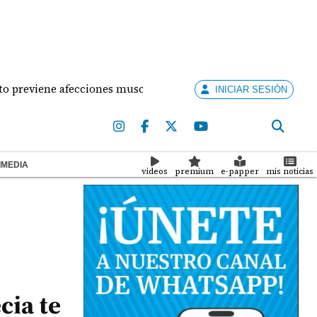
iene afecciones musculares en la mujer?
¡Situació
INICIAR SESIÓN
IMEDIA
videos
premium
e-papper
mis noticias
cia te