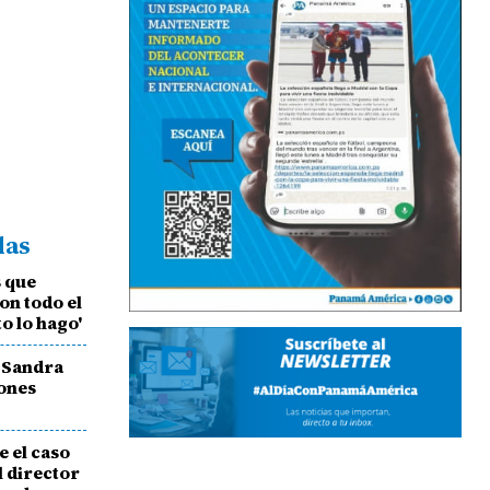
das
s que
on todo el
o lo hago'
 Sandra
ones
e el caso
l director