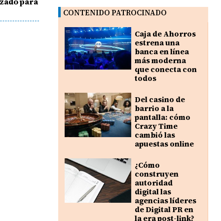
izado para
CONTENIDO PATROCINADO
Caja de Ahorros
estrena una
banca en línea
más moderna
que conecta con
todos
Del casino de
barrio a la
pantalla: cómo
Crazy Time
cambió las
apuestas online
¿Cómo
construyen
autoridad
digital las
agencias líderes
de Digital PR en
la era post-link?