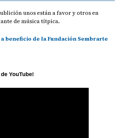
ublición unos están a favor y otros en
tante de música títpica.
 a beneficio de la Fundación Sembrarte
l de YouTube!