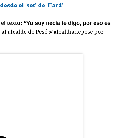
esde el 'set' de 'Hard'
l texto: “Yo soy necia te digo, por eso es
 al alcalde de Pesé @alcaldiadepese por