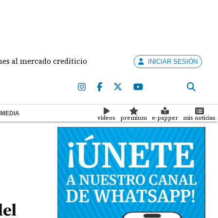
ercado crediticio
Cuarto Puente avanza con el vac
INICIAR SESIÓN
IMEDIA
videos
premium
e-papper
mis noticias
del