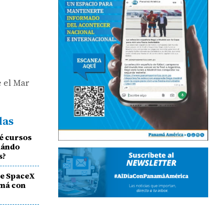
e el Mar
das
é cursos
cuándo
s?
de SpaceX
amá con