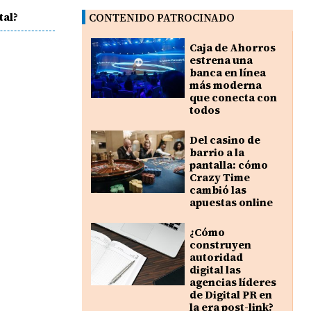
tal?
CONTENIDO PATROCINADO
Caja de Ahorros
estrena una
banca en línea
más moderna
que conecta con
todos
Del casino de
barrio a la
pantalla: cómo
Crazy Time
cambió las
apuestas online
¿Cómo
construyen
autoridad
digital las
agencias líderes
de Digital PR en
la era post-link?