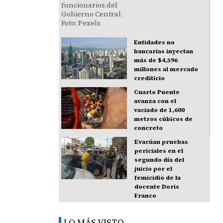
Entidades no
bancarias inyectan
más de $4,596
millones al mercado
crediticio
Cuarto Puente
avanza con el
vaciado de 1,600
metros cúbicos de
concreto
Evacúan pruebas
periciales en el
segundo día del
juicio por el
femicidio de la
docente Doris
Franco
LO MÁS VISTO