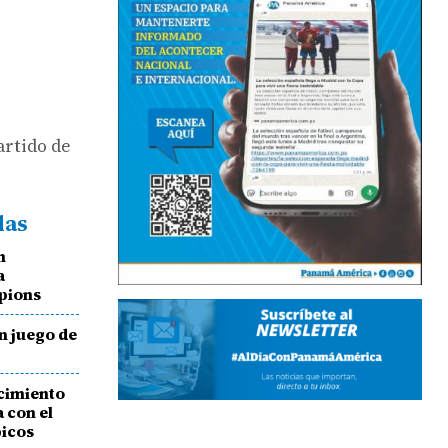
artido de
das
n
a
mpions
un juego de
ecimiento
 con el
picos