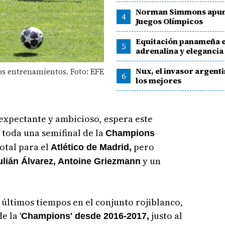
Norman Simmons apunt
4
Juegos Olímpicos
Equitación panameña 
5
adrenalina y elegancia
Nux, el invasor argenti
los entrenamientos. Foto: EFE
6
los mejores
 expectante y ambicioso, espera este
toda una semifinal de la
Champions
otal para el
pero
Atlético de Madrid,
y un
ulián Álvarez, Antoine Griezmann
s últimos tiempos en el conjunto rojiblanco,
e la '
justo al
Champions' desde 2016-2017,