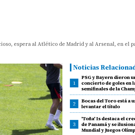
ioso, espera al Atlético de Madrid y al Arsenal, en el p
Noticias Relaciona
PSG y Bayern dieron u
1
concierto de goles en l
semifinales de la Cha
Bocas del Toro está a 
2
levantar el título
'Toña' Is destaca el cr
3
de Panamá y se ilusiona
Mundial y Juegos Olím