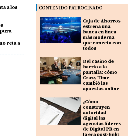
a a los
CONTENIDO PATROCINADO
Caja de Ahorros
es
estrena una
 pura
banca en línea
más moderna
no reta a
que conecta con
todos
Del casino de
barrio a la
pantalla: cómo
Crazy Time
cambió las
apuestas online
¿Cómo
construyen
autoridad
digital las
agencias líderes
de Digital PR en
la era post-link?