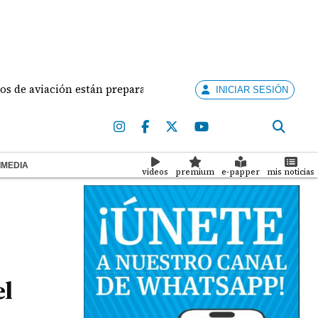
viación están preparados para ejercer la docencia
A
INICIAR SESIÓN
IMEDIA
videos
premium
e-papper
mis noticias
el