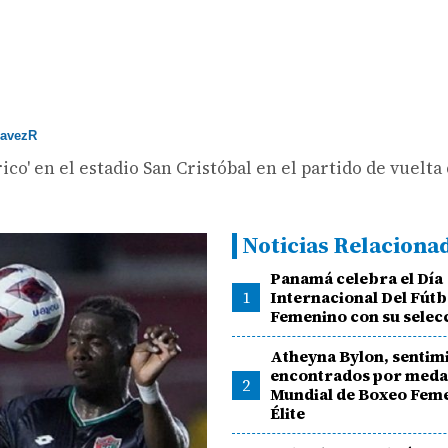
avezR
rico' en el estadio San Cristóbal en el partido de vuelta 
Noticias Relaciona
Panamá celebra el Día
1
Internacional Del Fútb
Femenino con su selec
Atheyna Bylon, sentim
encontrados por medal
2
Mundial de Boxeo Fem
Élite