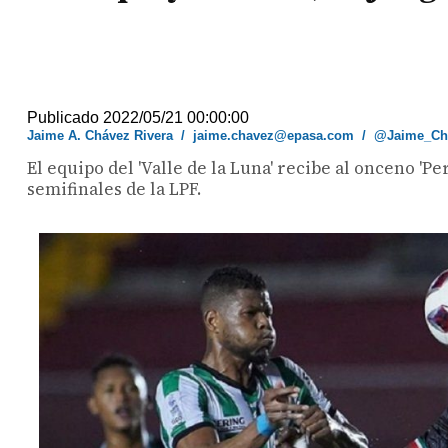
Publicado 2022/05/21 00:00:00
Jaime A. Chávez Rivera
/
jaime.chavez@epasa.com
/
@Jaime_Ch
El equipo del 'Valle de la Luna' recibe al onceno 'Pe
semifinales de la LPF.