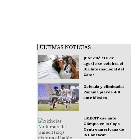
ÚLTIMAS NOTICIAS
¿Por qué el 8 de
agosto se celebra el
Día Internacional del
Gato?
Goleada y eliminada:
Panamá pierde 4-0
ante México
UMECIT cae ante
Olimpia en la Copa
Centroamericana de
la Concacaf