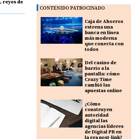
, reyes de
CONTENIDO PATROCINADO
Caja de Ahorros
estrena una
banca en línea
más moderna
que conecta con
todos
Del casino de
barrio a la
pantalla: cómo
Crazy Time
cambió las
apuestas online
¿Cómo
construyen
autoridad
digital las
agencias líderes
de Digital PR en
la era post-link?