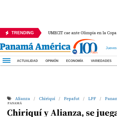
México
UMECIT cae ante Olimpia en la Copa Centro
TRENDING
Jueves
ACTUALIDAD
OPINIÓN
ECONOMÍA
VARIEDADES
Alianza
Chiriquí
Fepafut
LPF
Pana
/
/
/
/
PANAMÁ
Chiriquí y Alianza, se jueg