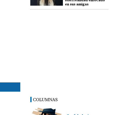
telerrealidad enfocado
en sus amigas
COLUMNAS