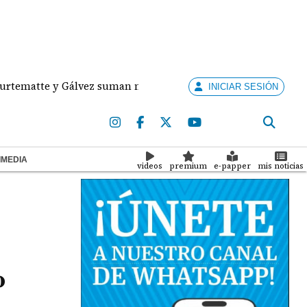
e y Gálvez suman medallas de plata y bronce para Panamá e
INICIAR SESIÓN
IMEDIA
videos
premium
e-papper
mis noticias
o