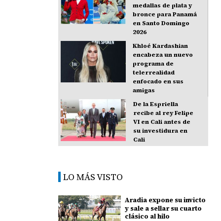
medallas de plata y
bronce para Panamá
en Santo Domingo
2026
Khloé Kardashian
encabeza un nuevo
programa de
telerrealidad
enfocado en sus
amigas
De la Espriella
recibe al rey Felipe
VI en Cali antes de
su investidura en
Cali
LO MÁS VISTO
Aradia expone su invicto
y sale a sellar su cuarto
clásico al hilo