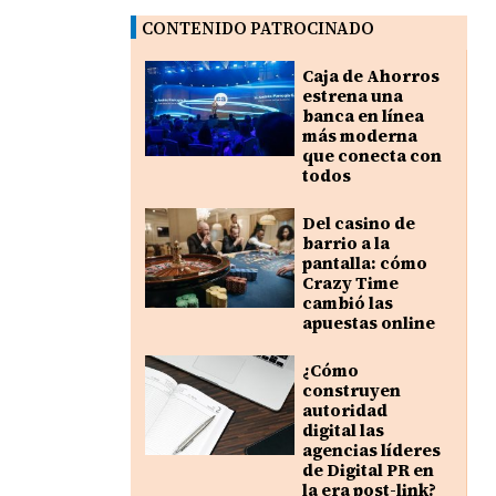
CONTENIDO PATROCINADO
Caja de Ahorros
estrena una
banca en línea
más moderna
que conecta con
todos
Del casino de
barrio a la
pantalla: cómo
Crazy Time
cambió las
apuestas online
¿Cómo
construyen
autoridad
digital las
agencias líderes
de Digital PR en
la era post-link?