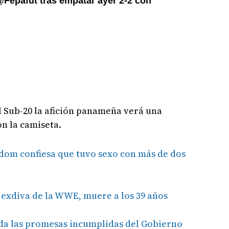
@Fepafut tras empatar ayer 2-2 con
l Sub-20 la afición panameña verá una
n la camiseta.
om confiesa que tuvo sexo con más de dos
 exdiva de la WWE, muere a los 39 años
a las promesas incumplidas del Gobierno