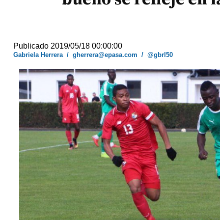
Publicado 2019/05/18 00:00:00
Gabriela Herrera
/
gherrera@epasa.com
/
@gbrl50