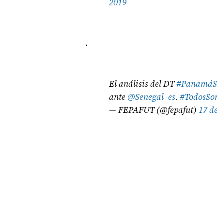
2019
.
El análisis del DT
#PanamáS
ante
@Senegal_es
.
#TodosS
— FEPAFUT (@fepafut)
17 d