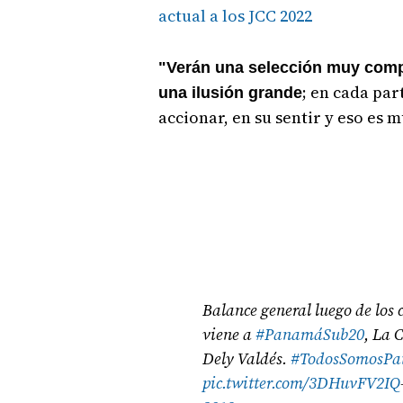
actual a los JCC 2022
"Verán una selección muy compr
; en cada par
una ilusión grande
accionar, en su sentir y eso es 
Balance general luego de los 
viene a
#PanamáSub20
, La 
Dely Valdés.
#TodosSomosP
pic.twitter.com/3DHuvFV2IQ