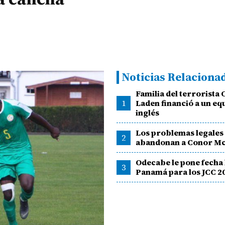
Noticias Relaciona
Familia del terrorista
1
Laden financió a un eq
inglés
Los problemas legales
2
abandonan a Conor M
Odecabe le pone fecha 
3
Panamá para los JCC 2