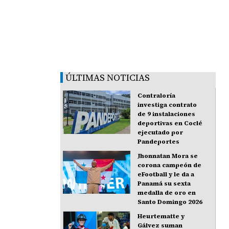
ÚLTIMAS NOTICIAS
Contraloría
investiga contrato
de 9 instalaciones
deportivas en Coclé
ejecutado por
Pandeportes
Jhonnatan Mora se
corona campeón de
eFootball y le da a
Panamá su sexta
medalla de oro en
Santo Domingo 2026
Heurtematte y
Gálvez suman