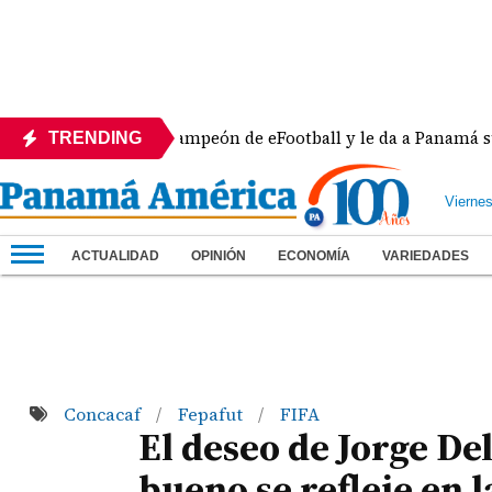
a se corona campeón de eFootball y le da a Panamá su sexta
TRENDING
Vierne
ACTUALIDAD
OPINIÓN
ECONOMÍA
VARIEDADES
Concacaf
Fepafut
FIFA
/
/
El deseo de Jorge De
bueno se refleje en 