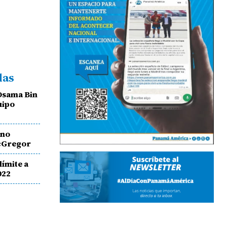
das
 Osama Bin
uipo
 no
cGregor
límite a
022