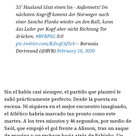
35' Haaland lässt einen los - Außennetz! Im
nächsten Angriff kommt der Norweger nach
einer Sancho-Flanke wieder an den Ball, kann
das Leder per Kopf aber nicht Richtung Tor
drücken.
#BVBPSG
0:0
pic.twitter.com/KdxqC6JSck
— Borussia
Dortmund (@BVB)
February 18, 2020
Sin el balón casi siempre, el partido que planteó le
salió prácticamente perfecto. Desde la puesta en
escena. Ni siquiera en el mejor encuentro imaginado,
el Atlético habría marcado tan pronto como este
martes. A los tres minutos y 46 segundos, por medio de
Saúl, que empujó el gol frente a Alisson, tras un saque
de esquina y un rechace hacia atrás de Fabinho. Un